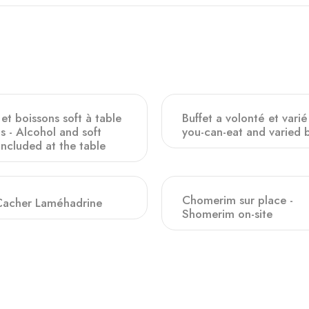
et boissons soft à table
Buffet a volonté et varié 
s - Alcohol and soft
you-can-eat and varied b
included at the table
Chomerim sur place -
Cacher Laméhadrine
Shomerim on-site