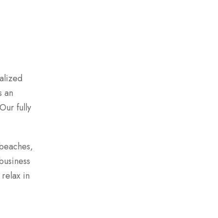
alized
s an
Our fully
g beaches,
business
 relax in