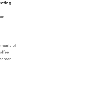
cting
pon
ements et
offee
-screen