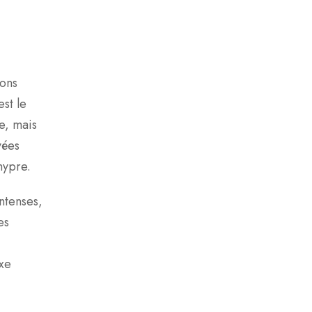
ions
st le
re, mais
vées
hypre.
intenses,
es
uxe