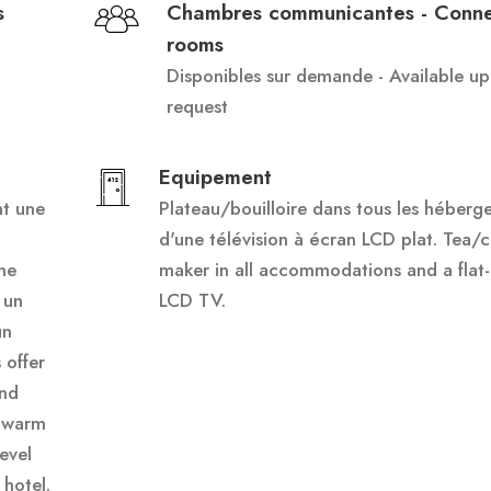
s
Chambres communicantes - Conne
rooms
Disponibles sur demande - Available u
request
Equipement
nt une
Plateau/bouilloire dans tous les héberg
d'une télévision à écran LCD plat. Tea/c
ne
maker in all accommodations and a flat
 un
LCD TV.
un
 offer
and
a warm
evel
 hotel.