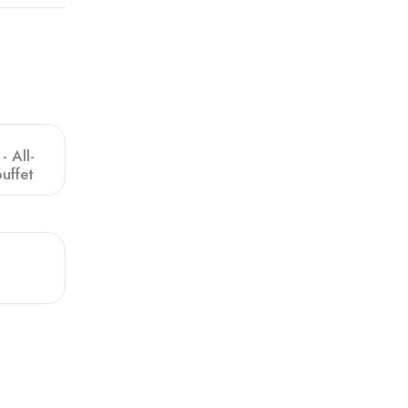
- All-
uffet